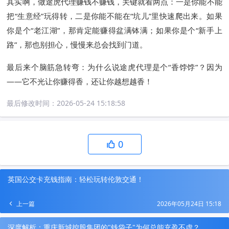
其实啊，做途虎代理赚钱不赚钱，关键就看两点：一是你能不能
把“生意经”玩得转，二是你能不能在“坑儿”里快速爬出来。如果
你是个“老江湖”，那肯定能赚得盆满钵满；如果你是个“新手上
路”，那也别担心，慢慢来总会找到门道。
最后来个脑筋急转弯：为什么说途虎代理是个“香饽饽”？因为
——它不光让你赚得香，还让你越想越香！
最后修改时间：
2026-05-24 15:18:58
0
英国公交卡充钱指南：轻松玩转伦敦交通！
上一篇
2026年05月24日 15:18
深度解析：重庆新城控股集团的"钱袋子"为何总能充盈不虚？