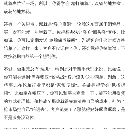
就算白忙活一场。所以，你得学会“精打细算”，该省的地方省，
该花的地方花。
还有一个关键点，那就是“客户资源”。轮胎这东西属于消耗品，
买一次可能就一年半载了。你得想办法让客户“回头客”变多。比
如说，你可以定期发送“轮胎保养提醒”，告诉客户什么时候该换
轮胎了。这样一来，客户不仅记住了你，还会觉得你挺靠谱，下
次换轮胎自然第一个想到你。
不过，做生意总有“坑儿”，特别是对于新手代理来说。比如说，
你可能会遇到“库存积压”“价格战”“客户流失”这些问题。别急，这
些事儿在轮胎行业里都是“家常便饭”。关键是得学会“见招拆
招”。比如库存积压了，你可以和平台商量一下，能不能用换货
的方式处理掉。价格战？那你就得先算清楚自己的成本，别为了
抢市场把自己“赔进去”。客户流失了？那就得好好琢磨琢磨，是
不是服务没到位。