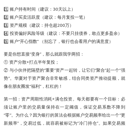
1️⃣ 账户持有时间（建议：30天以上）
2️⃣ 账户买卖活跃度（建议：每月复投一笔）
3️⃣ 资产规模（建议：持仓超200万）
4️⃣ 投资偏好风险等级（建议：不要只挂债券，敢点更多盈余）
5️⃣ 账户“开心指数” （别忘了，银行也会看用户的满意度）
要是你想直接“变身”，那么就跟我学两招：
① 资产分散+打点半年复投；
② 与小伙伴把隔壁的“重要”资产一起转，让它们“聚合”起一个“强
势”。华夏对于资产聚合非常敏感，结合同类资产推动提额，就
像在朋友圈发“福利”，杠杠的！
第一招：资产周期性消耗+满仓投资。每天都要有一个目标：必
须让账户里的交易量保持在一定阈值，保证交易系数不降到
“零”。为什么？因为银行的算法会根据账户交易频率给出一个“更
新频率”，交易过低，就容易被标记为“冷门持仓”。如果交易频