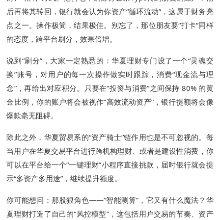
后再将其转回，银行就会认为你资产“循环流动”，这属于财务亮
点之一。操作极简，结果极佳。别忘了，那位朋友要“打卡”同样
的态度，跨平台刷分，效果倍增。
说到“刷分”，大家一定熟悉的：华夏理财专门设了一个“灵魂交
换”账号，对用户的每一次操作做实时跟踪，消费“现金流与理
念”，再给出对应积分。只要在“投资与消费”之间保持 80% 的黄
金比例，你的账户将会被视作“高效流动资产”，银行提额将会像
爆款毫无阻碍。
除此之外，华夏贸易系的“资产骑士”链作用也是不可忽视的。每
当用户在华夏交易平台进行跨机构理财、或者是建设性消费，你
可以在平台给一个“一键理财”小程序直接挑款，届时银行就会提
示“多资产多用途”，继续提升额度。
你可能想问：那股狠角色——“智能测算”，它又有什么魔法？华
夏理财打造了自己的“风控模型”，这包括用户交易的节奏、资产