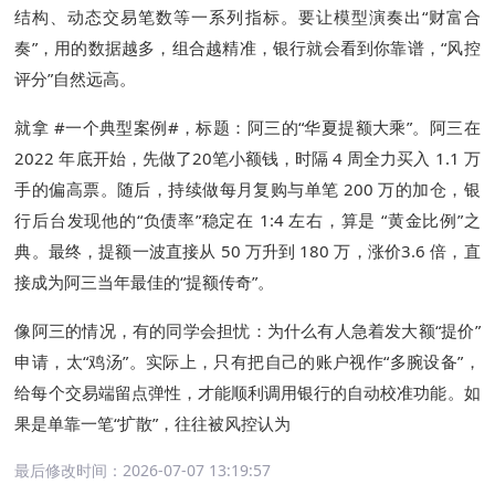
结构、动态交易笔数等一系列指标。要让模型演奏出“财富合
奏”，用的数据越多，组合越精准，银行就会看到你靠谱，“风控
评分”自然远高。
就拿 #一个典型案例#，标题：阿三的“华夏提额大乘”。阿三在
2022 年底开始，先做了20笔小额钱，时隔 4 周全力买入 1.1 万
手的偏高票。随后，持续做每月复购与单笔 200 万的加仓，银
行后台发现他的“负债率”稳定在 1:4 左右，算是 “黄金比例”之
典。最终，提额一波直接从 50 万升到 180 万，涨价3.6 倍，直
接成为阿三当年最佳的“提额传奇”。
像阿三的情况，有的同学会担忧：为什么有人急着发大额“提价”
申请，太“鸡汤”。实际上，只有把自己的账户视作“多腕设备”，
给每个交易端留点弹性，才能顺利调用银行的自动校准功能。如
果是单靠一笔“扩散”，往往被风控认为
最后修改时间：
2026-07-07 13:19:57