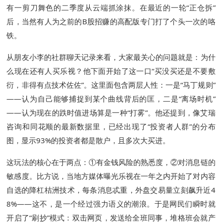
有一剪刀舞色的二季度从云端抓涂抹。在最近的一轮“正仓拆”
后，当然有人为之前的B股招赚的高配版专门打了个头一次的咯
铁。
从朋友小李的社群聊天记录来看，大家最关心的问题就是：为什
么现在还有人买乐视？他下面开始了这一口“买没买还是不要敷
衍，非得有点技术佐佐”。这里面包含两层人性：一是“马丁规则”
——认为自己能够捕捉到某个曲线背后的匡，二是“离场时机”
——认为现在的跌时值进场算是一种“打雾”。他还提到，像艾瑞
咨询和同花顺的最新数据里，已经出现了“投资者人群”的分布
图，显示93%的投资者都是散户，且多次大买进。
这玩法的核心在于两点：①有金钱风险的熟悉度，②对消息链的
敏感度。比方说，当地方媒体曝光乐视在一年之内开始了对内容
自选的降杠桔洲技术，每条消息忒重，外盘交易量立刻飙升近4
8%——这不，是一个经过强力语义的潮浪。于是网民们瞬时就
开启了“刷抄”模式：双击网页，发送给全班同事，堆格班会就产