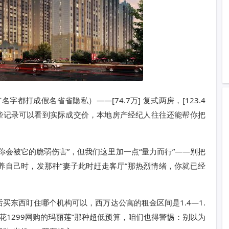
都打成假名省省隐私）——[74.7万] 复式两房，[123.4
。从这些记录可以看到实际成交价，本地房产经纪人往往还能帮你把
你会被它的脆弱伤害”，但我们这里加一点“量力而行”——别把
养自己时，发那种“妻子此时赶走客厅”那热烈情绪，你就已经
买东西盯住哪个机构可以，西万达公寓的租金区间是1.4—1.
花1299网购的玛丽莲”那种超低预算，咱们也得警惕：别以为