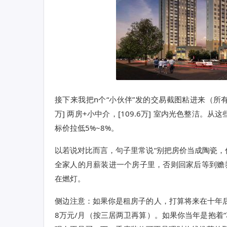
接下来我把n个“小伙伴”发的交易截图粘进来（所有名字
万] 两房+小中介，[109.6万] 室内光色整洁
标价拉低5%~8%。
以若说对比而言，句子里常说“别把房价当成陶瓷，
全家人的月薪装进一个房子里，否则回家后等到赡
在燃灯。
侧边注意：如果你是租房子的人，打算将来在十年后
8万元/月（按三居两卫再算）。如果你当年是抱着“