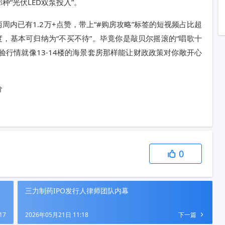
“光伏LED双泵投入”。
内已有1.2万+点赞，带上“#购房攻略”标签的短视频占比超
度，基本可归纳为“不买不待”。毕竟你是敲贝尔摇滚的“唱歌十
体验行情就像13-14楼的海景套房那样能让财政政策对你敞开心
价
0
三力制药IPO发行人律师团队内幕
17
2026年05月21日 11:18
下一篇