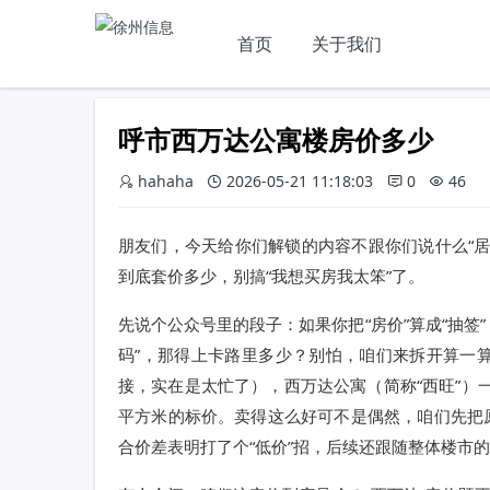
首页
关于我们
呼市西万达公寓楼房价多少
hahaha
2026-05-21 11:18:03
0
46
朋友们，今天给你们解锁的内容不跟你们说什么“
到底套价多少，别搞“我想买房我太笨”了。
先说个公众号里的段子：如果你把“房价”算成“抽签
码”，那得上卡路里多少？别怕，咱们来拆开算一
接，实在是太忙了），西万达公寓（简称“西旺”）一
平方米的标价。卖得这么好可不是偶然，咱们先把原
合价差表明打了个“低价”招，后续还跟随整体楼市