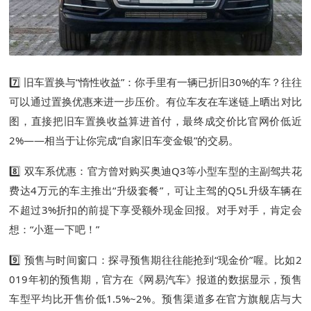
7️⃣ 旧车置换与“惰性收益”：你手里有一辆已折旧30%的车？往往
可以通过置换优惠来进一步压价。有位车友在车迷链上晒出对比
图，直接把旧车置换收益算进首付，最终成交价比官网价低近
2%——相当于让你完成“自家旧车变金银”的交易。
8️⃣ 双车系优惠：官方曾对购买奥迪Q3等小型车型的主副驾共花
费达4万元的车主推出“升级套餐”，可让主驾的Q5L升级车辆在
不超过3%折扣的前提下享受额外现金回报。对手对手，肯定会
想：“小逛一下吧！”
9️⃣ 预售与时间窗口：探寻预售期往往能抢到“现金价”喔。比如2
019年初的预售期，官方在《网易汽车》报道的数据显示，预售
车型平均比开售价低1.5%~2%。预售渠道多在官方旗舰店与大