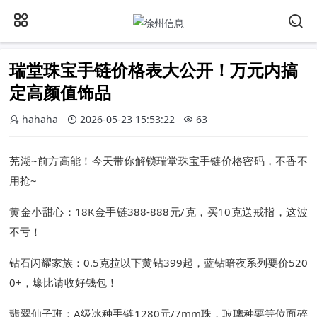
瑞堂珠宝手链价格表大公开！万元内搞
定高颜值饰品
hahaha
2026-05-23 15:53:22
63
芜湖~前方高能！今天带你解锁瑞堂珠宝手链价格密码，不香不
用抢~
黄金小甜心：18K金手链388-888元/克，买10克送戒指，这波
不亏！
钻石闪耀家族：0.5克拉以下黄钻399起，蓝钻暗夜系列要价520
0+，壕比请收好钱包！
翡翠仙子班：A级冰种手链1280元/7mm珠，玻璃种要等位面碎