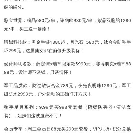
裂的缘分...
彩宝世界：粉晶680元/串，绿幽幽980元/串，紫晶双胞胎1280
元/串，买三送一暴毙！
暗黑科技款：黑金手链1880起，月光石1580元，钛合金防丢手
环299元，这届仙女都在偷偷升级装备！
设计师联名款：薛定谔x瑞堂限定款5999元，赛博朋克x瑞堂88
88元，设计师不谈钱，只谈情怀！
军工品质款：防过敏钛合金789元，夜光夜明珠1280元，军工
级防水2999元，户外运动的正确打开方式！
整手星月系列：9.99元买998元套餐（附赠防丢器+清洁套
装），姐妹们这波血赚不亏！
会员专享：周三会员日88元买299元套餐，VIP九折+积分兑换